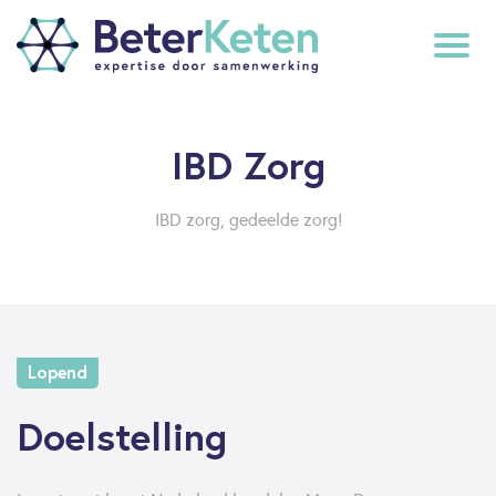
back
IBD Zorg
to
top
IBD zorg, gedeelde zorg!
subscribe
Lopend
Doelstelling