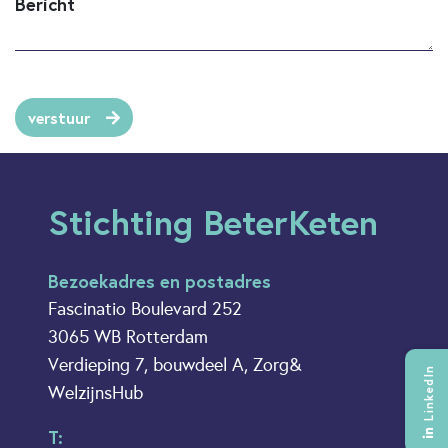
Bericht
verstuur
Stichting BeterKeten
Bezoekadres en postadres
Fascinatio Boulevard 252
3065 WB Rotterdam
Verdieping 7, bouwdeel A, Zorg&
LinkedIn
WelzijnsHub
T: