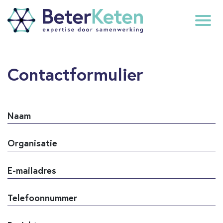
back
Contactformulier
to
top
Naam
subscribe
Organisatie
E-mailadres
Telefoonnummer