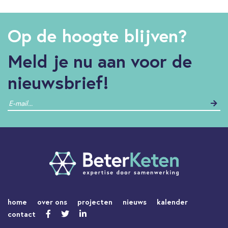
Op de hoogte blijven?
Meld je nu aan voor de
nieuwsbrief!
home
over ons
projecten
nieuws
kalender
contact