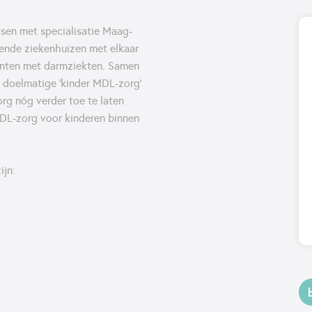
sen met specialisatie Maag-
lende ziekenhuizen met elkaar
enten met darmziekten. Samen
n doelmatige 'kinder MDL-zorg'
org nóg verder toe te laten
 MDL-zorg voor kinderen binnen
ijn: