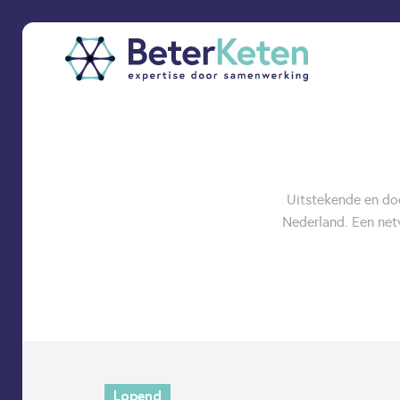
back
to
top
Uitstekende en do
Nederland. Een net
subscribe
Lopend