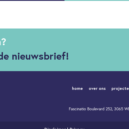
n?
de nieuwsbrief!
home
over ons
project
Fascinatio Boulevard 252, 3065 