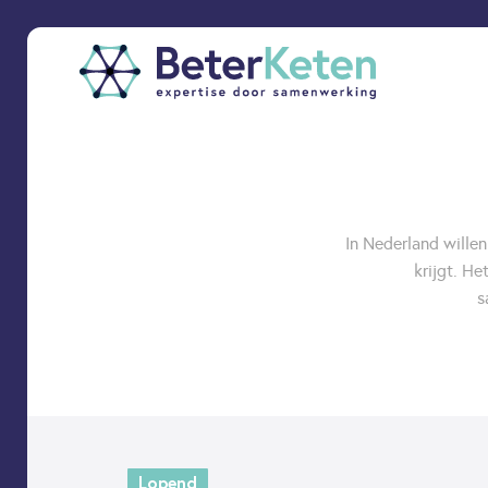
back
to
top
In Nederland wille
krijgt. H
subscribe
s
Lopend