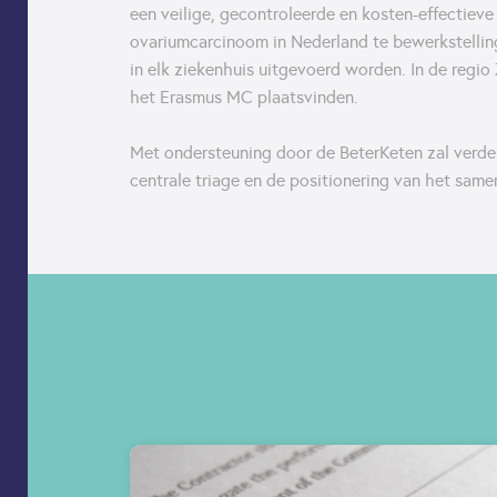
een veilige, gecontroleerde en kosten-effectieve
ovariumcarcinoom in Nederland te bewerkstellin
in elk ziekenhuis uitgevoerd worden. In de regio
het Erasmus MC plaatsvinden.
Met ondersteuning door de BeterKeten zal verd
centrale triage en de positionering van het sam