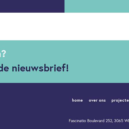
n?
de nieuwsbrief!
home
over ons
project
Fascinatio Boulevard 252, 3065 