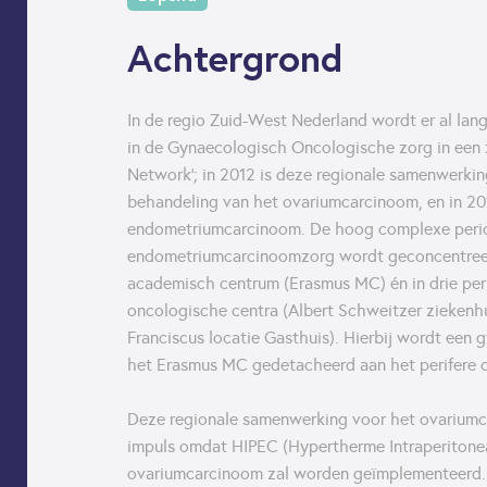
Achtergrond
In de regio Zuid-West Nederland wordt er al lan
in de Gynaecologisch Oncologische zorg in een
Network’; in 2012 is deze regionale samenwerki
behandeling van het ovariumcarcinoom, en in 20
endometriumcarcinoom. De hoog complexe perio
endometriumcarcinoomzorg wordt geconcentree
academisch centrum (Erasmus MC) én in drie per
oncologische centra (Albert Schweitzer ziekenhu
Franciscus locatie Gasthuis). Hierbij wordt een
het Erasmus MC gedetacheerd aan het perifere 
Deze regionale samenwerking voor het ovariumc
impuls omdat HIPEC (Hypertherme Intraperitone
ovariumcarcinoom zal worden geïmplementeerd. 