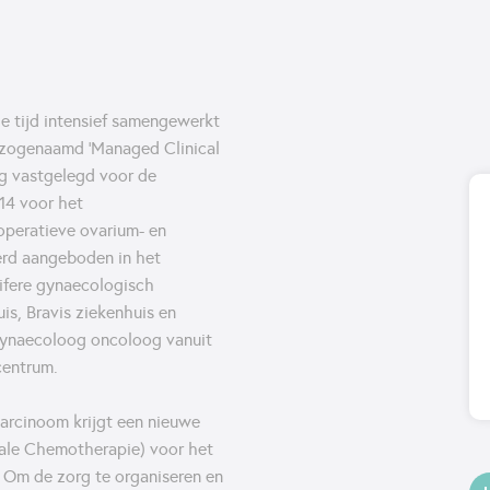
ge tijd intensief samengewerkt
 zogenaamd ‘Managed Clinical
ng vastgelegd voor de
14 voor het
peratieve ovarium- en
rd aangeboden in het
ifere gynaecologisch
is, Bravis ziekenhuis en
 gynaecoloog oncoloog vanuit
centrum.
arcinoom krijgt een nieuwe
ale Chemotherapie) voor het
Om de zorg te organiseren en