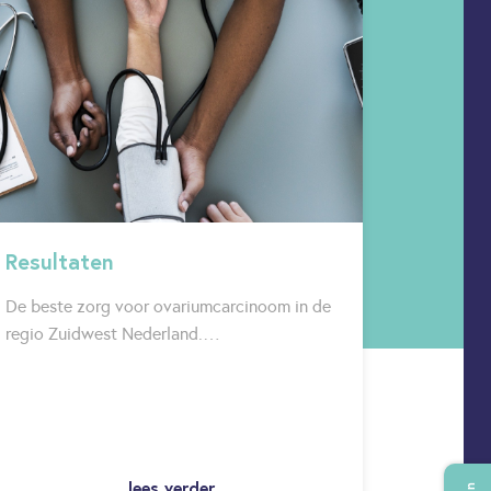
Resultaten
De beste zorg voor ovariumcarcinoom in de
regio Zuidwest Nederland.…
lees verder