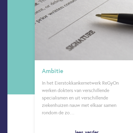
Ambitie
In het Eierstokkankernetwerk ReGyOn
werken dokters van verschillende
specialismen en uit verschillende
ziekenhuizen nauw met elkaar samen
rondom de zo…
lees verder