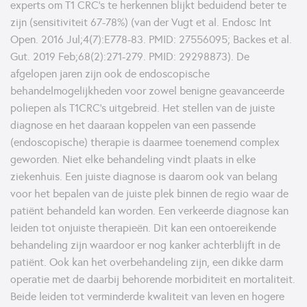
experts om T1 CRC’s te herkennen blijkt beduidend beter te
zijn (sensitiviteit 67-78%) (van der Vugt et al. Endosc Int
Open. 2016 Jul;4(7):E778-83. PMID: 27556095; Backes et al.
Gut. 2019 Feb;68(2):271-279. PMID: 29298873). De
afgelopen jaren zijn ook de endoscopische
behandelmogelijkheden voor zowel benigne geavanceerde
poliepen als T1CRC’s uitgebreid. Het stellen van de juiste
diagnose en het daaraan koppelen van een passende
(endoscopische) therapie is daarmee toenemend complex
geworden. Niet elke behandeling vindt plaats in elke
ziekenhuis. Een juiste diagnose is daarom ook van belang
voor het bepalen van de juiste plek binnen de regio waar de
patiënt behandeld kan worden. Een verkeerde diagnose kan
leiden tot onjuiste therapieën. Dit kan een ontoereikende
behandeling zijn waardoor er nog kanker achterblijft in de
patiënt. Ook kan het overbehandeling zijn, een dikke darm
operatie met de daarbij behorende morbiditeit en mortaliteit.
Beide leiden tot verminderde kwaliteit van leven en hogere