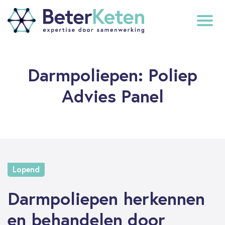
back
Darmpoliepen: Poliep
to
top
Advies Panel
subscribe
Lopend
Darmpoliepen herkennen
en behandelen door