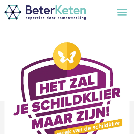
back
to
top
subscribe