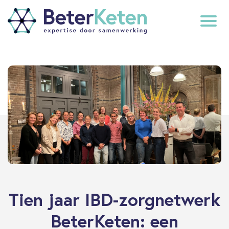
back
to
top
subscribe
Tien jaar IBD-zorgnetwerk
BeterKeten: een