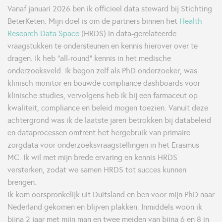
Vanaf januari 2026 ben ik officieel data steward bij Stichting
BeterKeten. Mijn doel is om de partners binnen het
Health
Research Data Space
(HRDS) in data-gerelateerde
vraagstukken te ondersteunen en kennis hierover over te
dragen. Ik heb "all-round" kennis in het medische
onderzoeksveld. Ik begon zelf als PhD onderzoeker, was
klinisch monitor en bouwde compliance dashboards voor
klinische studies, vervolgens heb ik bij een farmaceut op
kwaliteit, compliance en beleid mogen toezien. Vanuit deze
achtergrond was ik de laatste jaren betrokken bij databeleid
en dataprocessen omtrent het hergebruik van primaire
zorgdata voor onderzoeksvraagstellingen in het Erasmus
MC. Ik wil met mijn brede ervaring en kennis HRDS
versterken, zodat we samen HRDS tot succes kunnen
brengen.
Ik kom oorspronkelijk uit Duitsland en ben voor mijn PhD naar
Nederland gekomen en blijven plakken. Inmiddels woon ik
bijna 2 jaar met mijn man en twee meiden van bijna 6 en 8 in