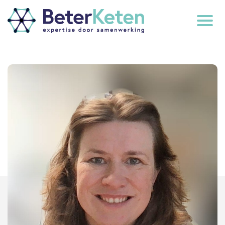
back
to
top
subscribe