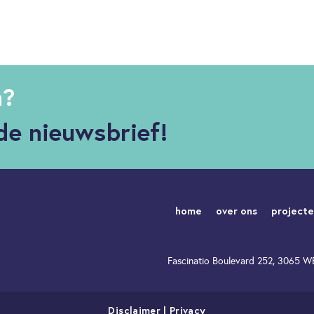
n?
de nieuwsbrief!
home
over ons
project
Fascinatio Boulevard 252, 3065 
Disclaimer
|
Privacy