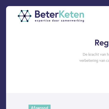
back
Reg
to
top
De kracht van h
verbetering van c
subscribe
Afgerond