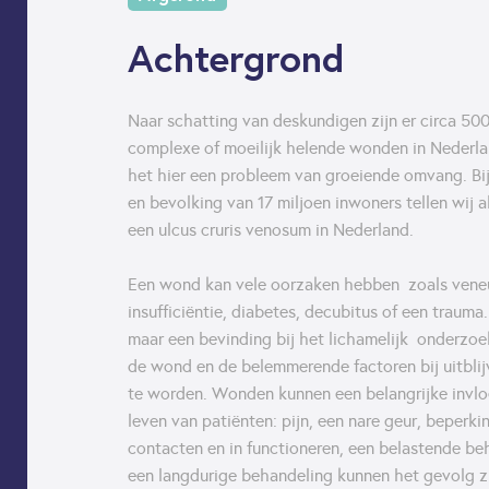
Achtergrond
Naar schatting van deskundigen zijn er circa 500
complexe of moeilijk helende wonden in Nederlan
het hier een probleem van groeiende omvang. Bij
en bevolking van 17 miljoen inwoners tellen wij a
een ulcus cruris venosum in Nederland.
Een wond kan vele oorzaken hebben zoals veneuze
insufficiëntie, diabetes, decubitus of een traum
maar een bevinding bij het lichamelijk onderzoe
de wond en de belemmerende factoren bij uitbli
te worden. Wonden kunnen een belangrijke invlo
leven van patiënten: pijn, een nare geur, beperkin
contacten en in functioneren, een belastende b
een langdurige behandeling kunnen het gevolg zi