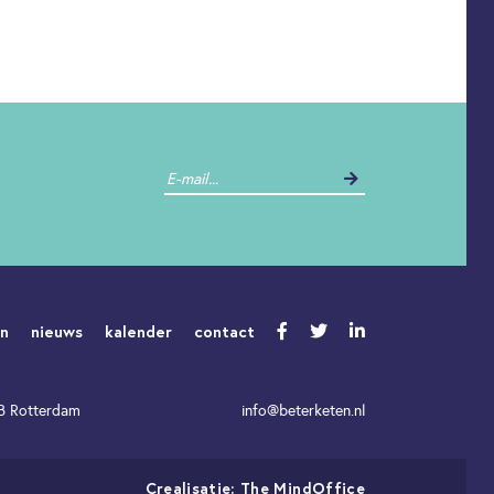
en
nieuws
kalender
contact
WB Rotterdam
info@beterketen.nl
Crealisatie:
The MindOffice