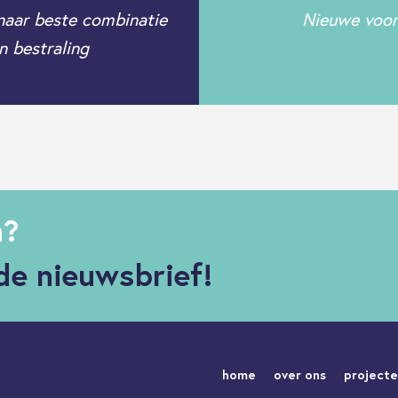
naar beste combinatie
Nieuwe voorz
n bestraling
n?
de nieuwsbrief!
home
over ons
project