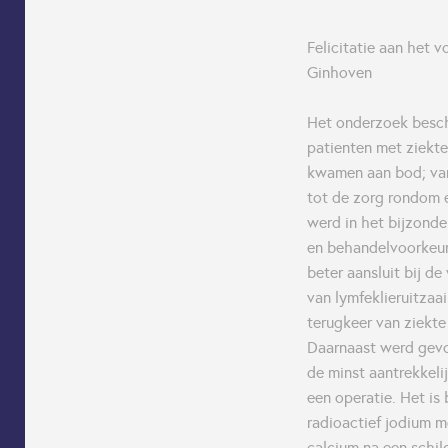
Felicitatie aan het 
Ginhoven
Het onderzoek beschr
patienten met ziekten
kwamen aan bod; van
tot de zorg rondom e
werd in het bijzond
en behandelvoorkeur
beter aansluit bij d
van lymfeklieruitzaa
terugkeer van ziekte
Daarnaast werd gevo
de minst aantrekkeli
een operatie. Het is 
radioactief jodium 
calcium na een schi