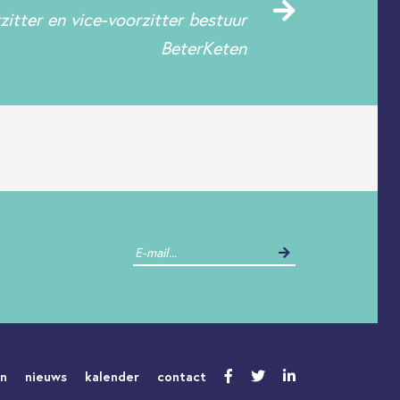
itter en vice-voorzitter bestuur
BeterKeten
en
nieuws
kalender
contact