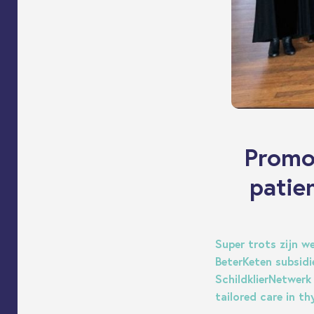
Promot
patien
Super trots zijn w
BeterKeten subsidie
SchildklierNetwerk
tailored care in th