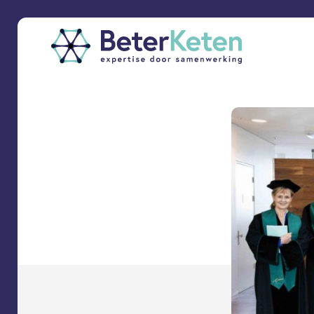
back
to
top
subscribe