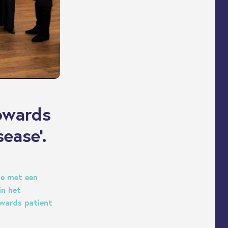
Towards
sease’.
de met een
in het
owards patient