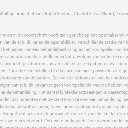
voltallige promatieteam! Robin Peeters, Charlotte van Noord, Edwa
even in dit proefschrift heeft zich gericht op het optimaliseren 
 van de schildklier en de bijschildklier. Verschillende stadia van 
 het maken van een behandelbeslissing en het voorspellen van 
en operatie van de schildklier en het opvolgen van patienten na 
er aandacht geschonken aan verschillen tussen patienten wat betr
en. Door deze verschillen te erkennen kan meer passende zorg g
e voorkeuren van de patient. Een van de uitkomsten van het onderz
iingen van schildklierkanker geen voorspellende waarde hebben v
 na de behandeling. Het aantal lymfeklieruitzaaiingen is daarente
nden dat patienten met de ziekte van Graves een behandeling met
jke behandeloptie vinden, terwijl artsen radioactief jodium zoude
belangrijk dat artsen zich bewust zijn van dit verschil en dat de v
moet worden verbeterd. Ook werd onderzocht hoe overbehandelin
ldklieroperatie kon worden teruggedrongen. Met een nieuw behand