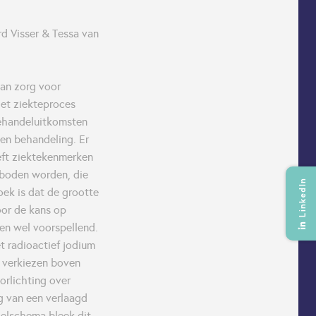
rd Visser & Tessa van
van zorg voor
het ziekteproces
behandeluitkomsten
een behandeling. Er
eft ziektekenmerken
eboden worden, die
LinkedIn
oek is dat de grootte
oor de kans op
gen wel voorspellend.
 radioactief jodium
n verkiezen boven
oorlichting over
g van een verlaagd
elschema bleek dit