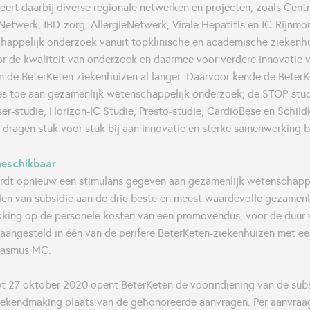
teert daarbij diverse regionale netwerken en projecten, zoals Ce
Netwerk, IBD-zorg, AllergieNetwerk, Virale Hepatitis en IC-Rijnm
happelijk onderzoek vanuit topklinische en academische ziekenh
r de kwaliteit van onderzoek en daarmee voor verdere innovatie 
 de BeterKeten ziekenhuizen al langer. Daarvoor kende de BeterK
ies toe aan gezamenlijk wetenschappelijk onderzoek; de STOP-stud
r-studie, Horizon-IC Studie, Presto-studie, CardioBese en Schildk
s dragen stuk voor stuk bij aan innovatie en sterke samenwerking 
beschikbaar
dt opnieuw een stimulans gegeven aan gezamenlijk wetenschapp
len van subsidie aan de drie beste en meest waardevolle gezamenl
kking op de personele kosten van een promovendus, voor de duur v
angesteld in één van de perifere BeterKeten-ziekenhuizen met een
rasmus MC.
ot 27 oktober 2020 opent BeterKeten de voorindiening van de subs
bekendmaking plaats van de gehonoreerde aanvragen. Per aanvraag