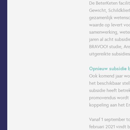
De BeterKeten facili
Gewicht, Schildklier
gezamenlijk wetensc
waarde op levert voo
samenwerking, weten
jaren al acht subsid
BRAVOO! studie, Anse
uitgereikte subsidie
Opnieuw subsidie 
Ook komend jaar wor
het beschikbaar stel
subsidie heeft betre
promovendus wordt a
koppeling aan het E
Vanaf 1 september t
februari 2021 vindt 