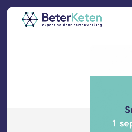
back
to
top
subscribe