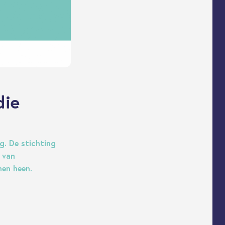
die
g. De stichting
 van
men heen.