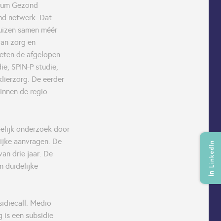
ntrum Gezond
ond netwerk. Dat
uizen samen méér
van zorg en
eten de afgelopen
ie, SPIN-P studie,
lierzorg. De eerder
binnen de regio.
elijk onderzoek door
ijke aanvragen. De
LinkedIn
an drie jaar. De
 duidelijke
idiecall. Medio
 is een subsidie