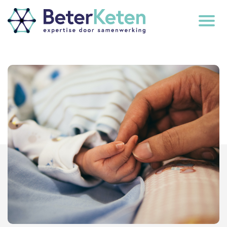
back
to
top
subscribe