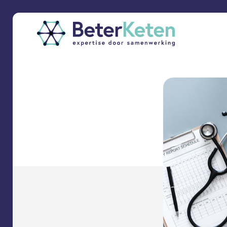
back
to
top
subscribe