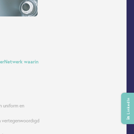
lierNetwerk waarin
LinkedIn
n uniform en
in vertegenwoordigd