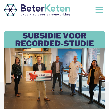
back
to
top
subscribe