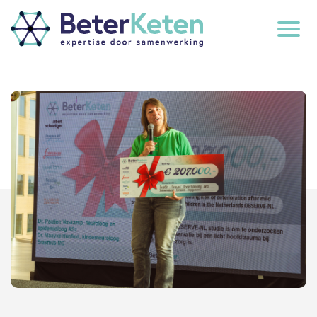
back
to
top
subscribe