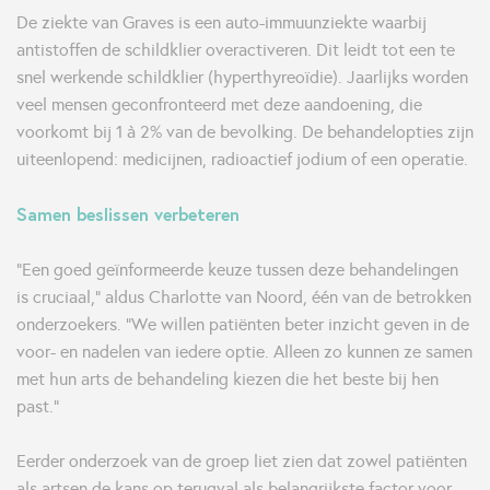
De ziekte van Graves is een auto-immuunziekte waarbij
antistoffen de schildklier overactiveren. Dit leidt tot een te
snel werkende schildklier (hyperthyreoïdie). Jaarlijks worden
veel mensen geconfronteerd met deze aandoening, die
voorkomt bij 1 à 2% van de bevolking. De behandelopties zijn
uiteenlopend: medicijnen, radioactief jodium of een operatie.
Samen beslissen verbeteren
“Een goed geïnformeerde keuze tussen deze behandelingen
is cruciaal,” aldus Charlotte van Noord, één van de betrokken
onderzoekers. “We willen patiënten beter inzicht geven in de
voor- en nadelen van iedere optie. Alleen zo kunnen ze samen
met hun arts de behandeling kiezen die het beste bij hen
past.”
Eerder onderzoek van de groep liet zien dat zowel patiënten
als artsen de kans op terugval als belangrijkste factor voor