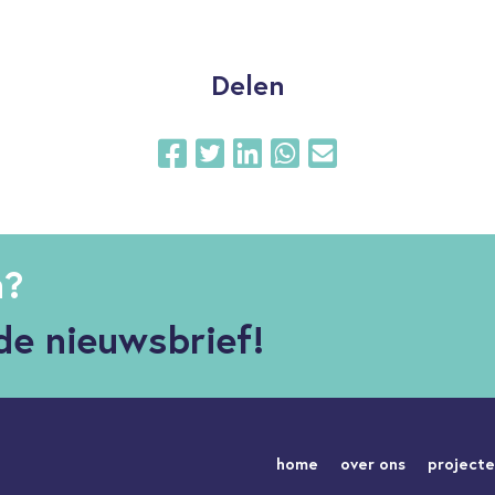
Delen
n?
de nieuwsbrief!
home
over ons
project