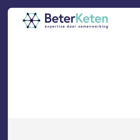
back
to
top
subscribe