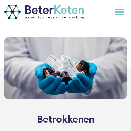
back
to
top
subscribe
Betrokkenen