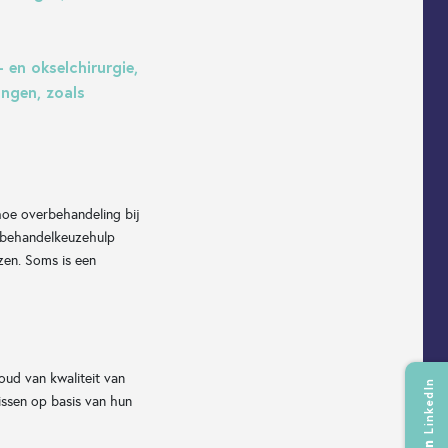
 en okselchirurgie,
ingen, zoals
 hoe overbehandeling bij
n behandelkeuzehulp
zen. Soms is een
oud van kwaliteit van
LinkedIn
issen op basis van hun