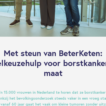
Met steun van BeterKeten:
lkeuzehulp voor borstkanke
maat
zo’n 15.000 vrouwen in Nederland te horen dat ze borstkanker
nkzij het bevolkingsonderzoek steeds vaker in een vroeg st
 vanaf 60 jaar gaat het vaak om kleine tumoren zonder uitz