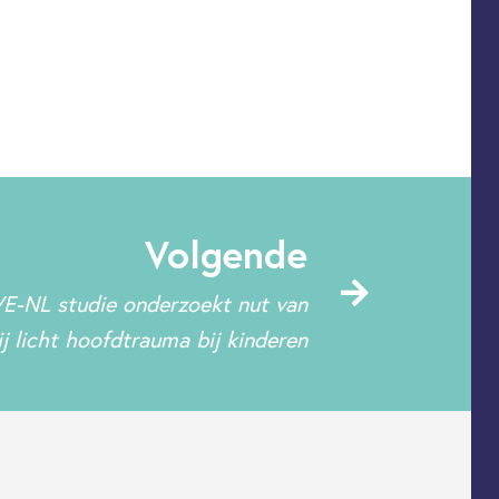
Volgende
-NL studie onderzoekt nut van
j licht hoofdtrauma bij kinderen