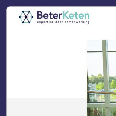
back
to
top
subscribe