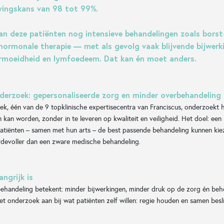
evingskans van 98 tot 99%.
van deze patiënten nog intensieve behandelingen zoals borst-
-hormonale therapie — met als gevolg vaak blijvende bijwerk
vermoeidheid en lymfoedeem. Dat kan én moet anders.
derzoek: gepersonaliseerde zorg en minder overbehandeling
iek, één van de 9 topklinische expertisecentra van Franciscus, onderzoekt
kan worden, zonder in te leveren op kwaliteit en veiligheid. Het doel: ee
tiënten – samen met hun arts – de best passende behandeling kunnen kie
ardevoller dan een zware medische behandeling.
ngrijk is
behandeling betekent: minder bijwerkingen, minder druk op de zorg én beh
het onderzoek aan bij wat patiënten zelf willen: regie houden en samen besl