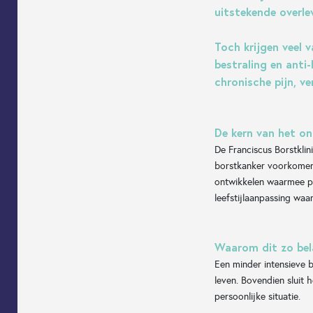
uitstekende overl
Toch krijgen veel 
bestraling en anti
chronische pijn, 
De kern van het on
De Franciscus Borstklin
borstkanker voorkomen 
ontwikkelen waarmee pa
leefstijlaanpassing wa
Waarom dit zo bela
Een minder intensieve 
leven. Bovendien sluit 
persoonlijke situatie.