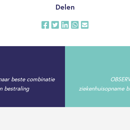
Delen
naar beste combinatie
OBSERVE
n bestraling
ziekenhuisopname bi