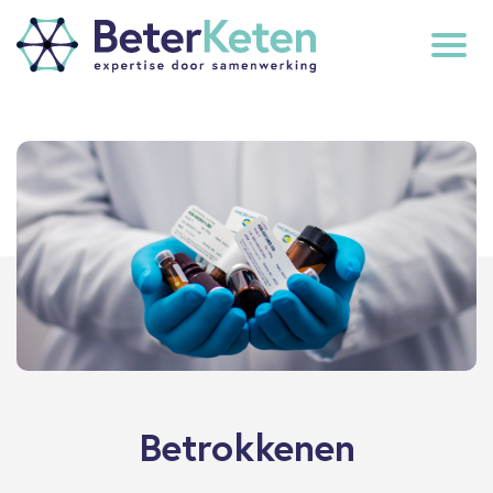
back
to
top
subscribe
Betrokkenen