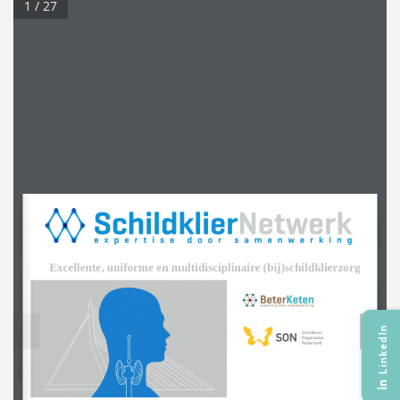
1 / 27
Excellente, uniforme en multidisciplinaire (bij)schildklierzorg 
LinkedIn