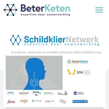
back
to
top
subscribe