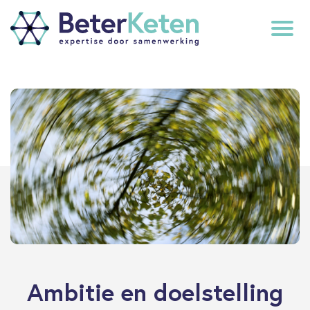
back
to
top
subscribe
Ambitie en doelstelling