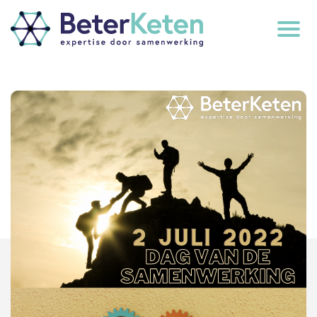
back
to
top
subscribe