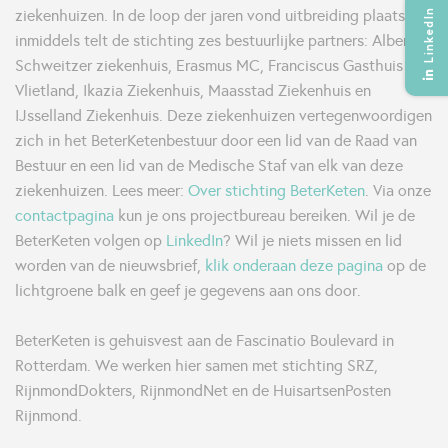
ziekenhuizen. In de loop der jaren vond uitbreiding plaats en
LinkedIn
inmiddels telt de stichting zes bestuurlijke partners: Albert
Schweitzer ziekenhuis, Erasmus MC, Franciscus Gasthuis &
Vlietland, Ikazia Ziekenhuis, Maasstad Ziekenhuis en
IJsselland Ziekenhuis. Deze ziekenhuizen vertegenwoordigen
zich in het BeterKetenbestuur door een lid van de Raad van
Bestuur en een lid van de Medische Staf van elk van deze
ziekenhuizen. Lees meer:
Over stichting BeterKeten
. Via onze
contactpagina
kun je ons projectbureau bereiken. Wil je de
BeterKeten volgen op
LinkedIn
? Wil je niets missen en lid
worden van de nieuwsbrief,
klik onderaan deze pagina
op de
lichtgroene balk en geef je gegevens aan ons door.
BeterKeten is gehuisvest aan de Fascinatio Boulevard in
Rotterdam. We werken hier samen met stichting SRZ,
RijnmondDokters, RijnmondNet en de HuisartsenPosten
Rijnmond.