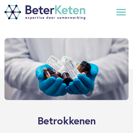
back
to
top
subscribe
Betrokkenen