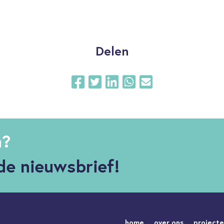
Delen
n?
de nieuwsbrief!
home
over ons
project