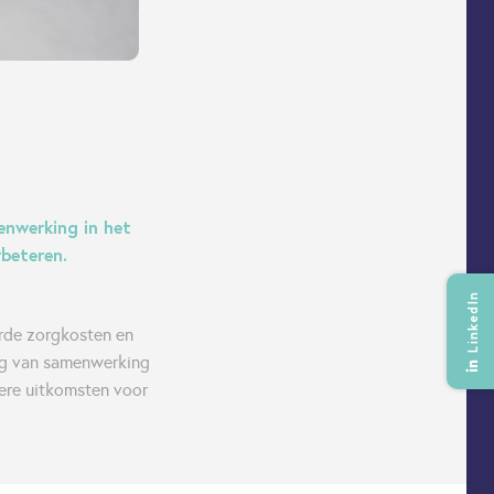
enwerking in het
rbeteren.
LinkedIn
erde zorgkosten en
ng van samenwerking
tere uitkomsten voor