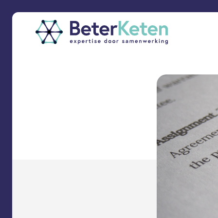
back
to
top
subscribe