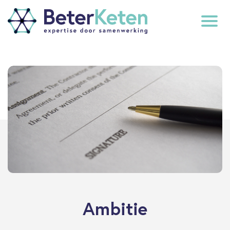
back
to
top
subscribe
Ambitie