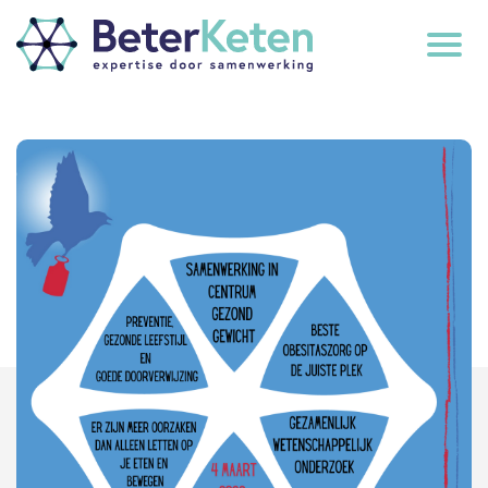
back
to
top
subscribe