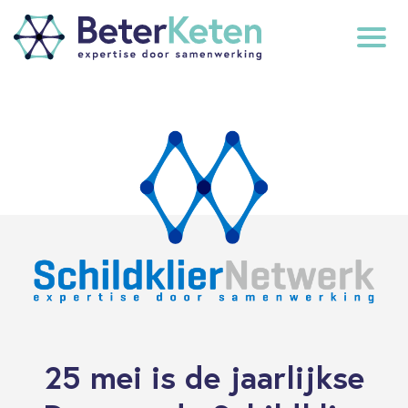
back
to
top
subscribe
25 mei is de jaarlijkse